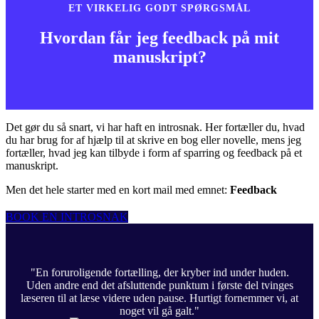
ET VIRKELIG GODT SPØRGSMÅL
Hvordan får jeg feedback på mit
manuskript?
Det gør du så snart, vi har haft en introsnak. Her fortæller du, hvad
du har brug for af hjælp til at skrive en bog eller novelle, mens jeg
fortæller, hvad jeg kan tilbyde i form af sparring og feedback på et
manuskript.
Men det hele starter med en kort mail med emnet:
Feedback
BOOK EN INTROSNAK
"En foruroligende fortælling, der kryber ind under huden.
Uden andre end det afsluttende punktum i første del tvinges
læseren til at læse videre uden pause. Hurtigt fornemmer vi, at
noget vil gå galt."