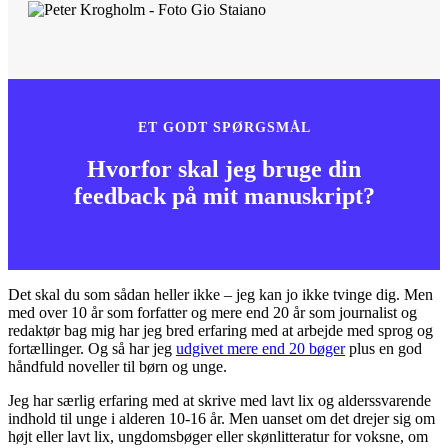
ET GODT SPØRGSMÅL
Hvorfor skal jeg bruge din
feedback på mit manuskript?
Det skal du som sådan heller ikke – jeg kan jo ikke tvinge dig. Men
med over 10 år som forfatter og mere end 20 år som journalist og
redaktør bag mig har jeg bred erfaring med at arbejde med sprog og
fortællinger. Og så har jeg
udgivet mere end 20 bøger
plus en god
håndfuld noveller til børn og unge.
Jeg har særlig erfaring med at skrive med lavt lix og alderssvarende
indhold til unge i alderen 10-16 år. Men uanset om det drejer sig om
højt eller lavt lix, ungdomsbøger eller skønlitteratur for voksne, om