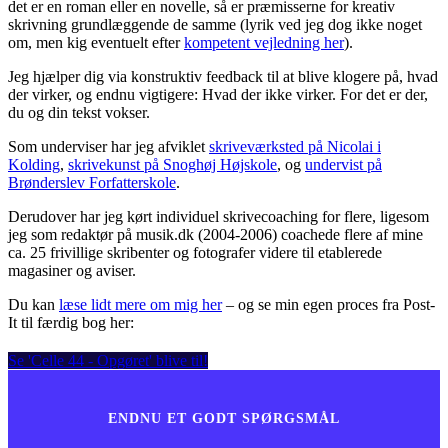
det er en roman eller en novelle, så er præmisserne for kreativ
skrivning grundlæggende de samme (lyrik ved jeg dog ikke noget
om, men kig eventuelt efter
kompetent vejledning her
).
Jeg hjælper dig via konstruktiv feedback til at blive klogere på, hvad
der virker, og endnu vigtigere: Hvad der ikke virker. For det er der,
du og din tekst vokser.
Som underviser har jeg afviklet
skriveværksted på Nicolai i
Kolding
,
skrivekunst på Snoghøj Højskole
, og
undervist på
Brønderslev Forfatterskole
.
Derudover har jeg kørt individuel skrivecoaching for flere, ligesom
jeg som redaktør på musik.dk (2004-2006) coachede flere af mine
ca. 25 frivillige skribenter og fotografer videre til etablerede
magasiner og aviser.
Du kan
læse lidt mere om mig her
– og se min egen proces fra Post-
It til færdig bog her:
Se 'Celle 44 - Opgøret' blive til!
ENDNU ET GODT SPØRGSMÅL